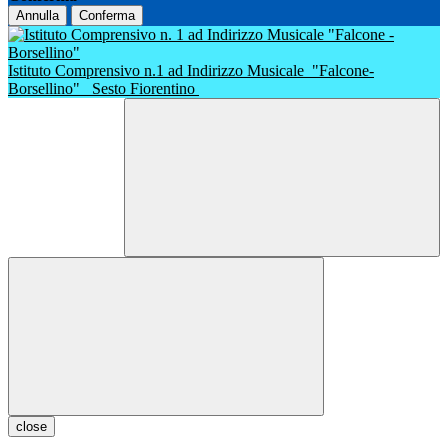
Annulla
Conferma
Istituto Comprensivo n.1 ad Indirizzo Musicale
"Falcone-
Borsellino"
Sesto Fiorentino
close