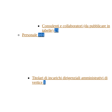
Consulenti e collaboratori (da pubblicare in
tabelle)
23
Personale
101
Titolari di incarichi dirigenziali amministrativi di
vertice
1