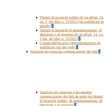
Titolari di incarichi politici di cui all'art. 14,
co. 1, del dlgs n. 33/2013 (da pubblicare in
tabelle)
1
Titolari di incarichi di amministrazione, di
direzione o di governo di cui all'art. 14, co.
1-bis, del dlgs n. 33/2013
1
Cessati dall'incarico (documentazione da
pubblicare sul sito web)
1
Sanzioni per mancata comunicazione dei dati
2
Sanzioni per mancata o incompleta
comunicazione dei dati da parte dei titolari
di incarichi politici, di amministrazione, di
direzione o di governo
1