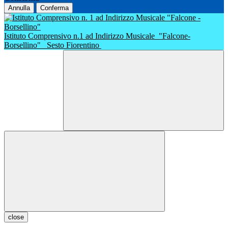
Annulla
Conferma
Istituto Comprensivo n.1 ad Indirizzo Musicale
"Falcone-
Borsellino"
Sesto Fiorentino
close