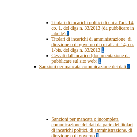
Titolari di incarichi politici di cui all'art. 14,
co. 1, del dlgs n. 33/2013 (da pubblicare in
tabelle)
1
Titolari di incarichi di amministrazione, di
direzione o di governo di cui all'art. 14, co.
1-bis, del dlgs n. 33/2013
1
Cessati dall'incarico (documentazione da
pubblicare sul sito web)
1
Sanzioni per mancata comunicazione dei dati
2
Sanzioni per mancata o incompleta
comunicazione dei dati da parte dei titolari
di incarichi politici, di amministrazione, di
direzione o di governo
1