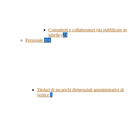
Consulenti e collaboratori (da pubblicare in
tabelle)
23
Personale
101
Titolari di incarichi dirigenziali amministrativi di
vertice
1