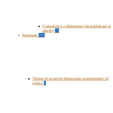
Consulenti e collaboratori (da pubblicare in
tabelle)
23
Personale
101
Titolari di incarichi dirigenziali amministrativi di
vertice
1