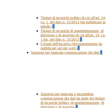
Titolari di incarichi politici di cui all'art. 14,
co. 1, del dlgs n. 33/2013 (da pubblicare in
tabelle)
1
Titolari di incarichi di amministrazione, di
direzione o di governo di cui all'art. 14, co.
1-bis, del dlgs n. 33/2013
1
Cessati dall'incarico (documentazione da
pubblicare sul sito web)
1
Sanzioni per mancata comunicazione dei dati
2
Sanzioni per mancata o incompleta
comunicazione dei dati da parte dei titolari
di incarichi politici, di amministrazione, di
direzione o di governo
1