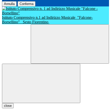
Annulla
Conferma
Istituto Comprensivo n.1 ad Indirizzo Musicale
"Falcone-
Borsellino"
Sesto Fiorentino
close