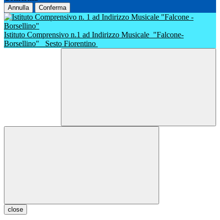
Annulla
Conferma
Istituto Comprensivo n.1 ad Indirizzo Musicale
"Falcone-
Borsellino"
Sesto Fiorentino
close