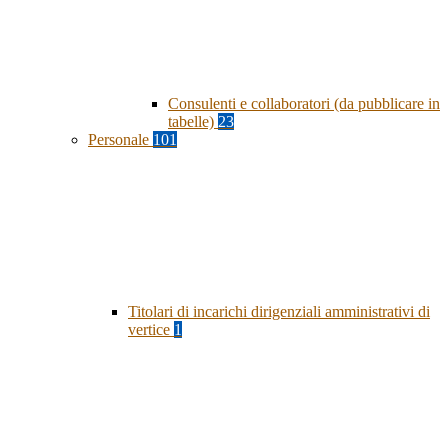
Consulenti e collaboratori (da pubblicare in
tabelle)
23
Personale
101
Titolari di incarichi dirigenziali amministrativi di
vertice
1