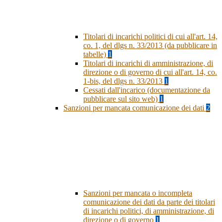
Titolari di incarichi politici di cui all'art. 14,
co. 1, del dlgs n. 33/2013 (da pubblicare in
tabelle)
1
Titolari di incarichi di amministrazione, di
direzione o di governo di cui all'art. 14, co.
1-bis, del dlgs n. 33/2013
1
Cessati dall'incarico (documentazione da
pubblicare sul sito web)
1
Sanzioni per mancata comunicazione dei dati
2
Sanzioni per mancata o incompleta
comunicazione dei dati da parte dei titolari
di incarichi politici, di amministrazione, di
direzione o di governo
1