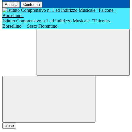
Annulla
Conferma
Istituto Comprensivo n.1 ad Indirizzo Musicale
"Falcone-
Borsellino"
Sesto Fiorentino
close