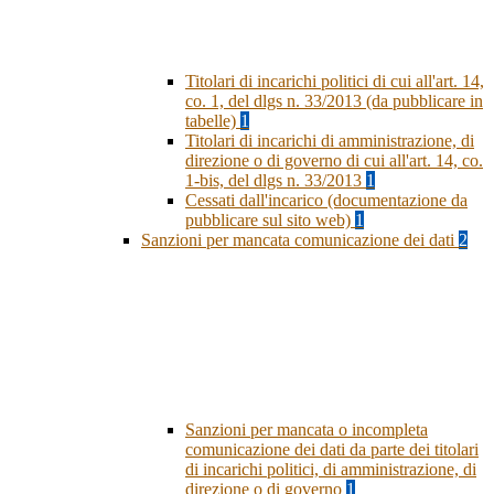
Titolari di incarichi politici di cui all'art. 14,
co. 1, del dlgs n. 33/2013 (da pubblicare in
tabelle)
1
Titolari di incarichi di amministrazione, di
direzione o di governo di cui all'art. 14, co.
1-bis, del dlgs n. 33/2013
1
Cessati dall'incarico (documentazione da
pubblicare sul sito web)
1
Sanzioni per mancata comunicazione dei dati
2
Sanzioni per mancata o incompleta
comunicazione dei dati da parte dei titolari
di incarichi politici, di amministrazione, di
direzione o di governo
1