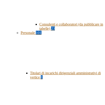
Consulenti e collaboratori (da pubblicare in
tabelle)
23
Personale
101
Titolari di incarichi dirigenziali amministrativi di
vertice
1