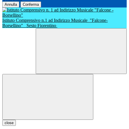
Annulla
Conferma
Istituto Comprensivo n.1 ad Indirizzo Musicale
"Falcone-
Borsellino"
Sesto Fiorentino
close