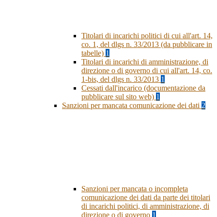
Titolari di incarichi politici di cui all'art. 14,
co. 1, del dlgs n. 33/2013 (da pubblicare in
tabelle)
1
Titolari di incarichi di amministrazione, di
direzione o di governo di cui all'art. 14, co.
1-bis, del dlgs n. 33/2013
1
Cessati dall'incarico (documentazione da
pubblicare sul sito web)
1
Sanzioni per mancata comunicazione dei dati
2
Sanzioni per mancata o incompleta
comunicazione dei dati da parte dei titolari
di incarichi politici, di amministrazione, di
direzione o di governo
1