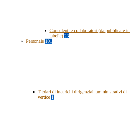
Consulenti e collaboratori (da pubblicare in
tabelle)
23
Personale
101
Titolari di incarichi dirigenziali amministrativi di
vertice
1