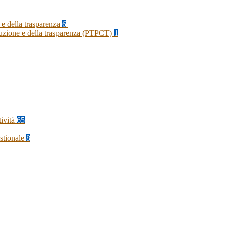
 e della trasparenza
6
rruzione e della trasparenza (PTPCT)
1
tività
65
stionale
8