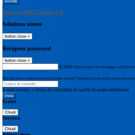
-
Entra con SPID
Entra con CIE
Seleziona utente
button close
×
Recupero password
button close
×
E-mail
Verrà inviato un messaggio all'indirizz
Non hai una e-mail associata al nome utente? Effettua il reset della password tram
E-mail inviata, si prega di controllare la casella di posta elettronica!
Errore
Chiudi
Successo
Chiudi
Informazione