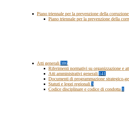
Piano triennale per la prevenzione della corruzione
Piano triennale per la prevenzione della co
Atti generali
386
Riferimenti normativi su organizzazione e at
Atti amministrativi generali
141
Documenti di programmazione strategico-ge
Statuti e leggi regionali
3
Codice disciplinare e codice di condotta
1