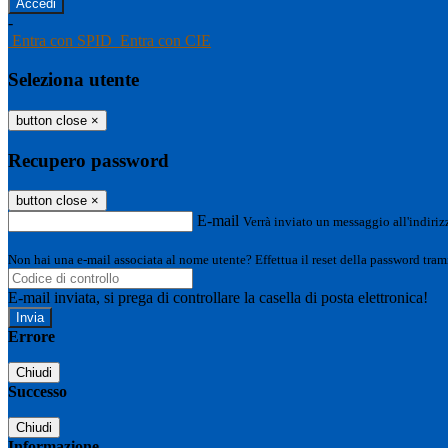
-
Entra con SPID
Entra con CIE
Seleziona utente
button close
×
Recupero password
button close
×
E-mail
Verrà inviato un messaggio all'indirizz
Non hai una e-mail associata al nome utente? Effettua il reset della password tram
E-mail inviata, si prega di controllare la casella di posta elettronica!
Errore
Chiudi
Successo
Chiudi
Informazione