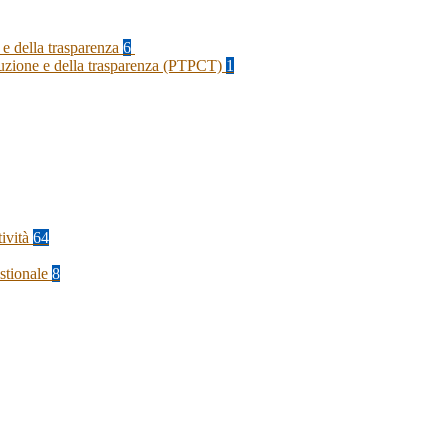
 e della trasparenza
6
rruzione e della trasparenza (PTPCT)
1
tività
64
stionale
8