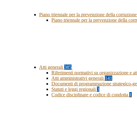
Piano triennale per la prevenzione della corruzione
Piano triennale per la prevenzione della co
Atti generali
385
Riferimenti normativi su organizzazione e at
Atti amministrativi generali
141
Documenti di programmazione strategico-ge
Statuti e leggi regionali
3
Codice disciplinare e codice di condotta
1