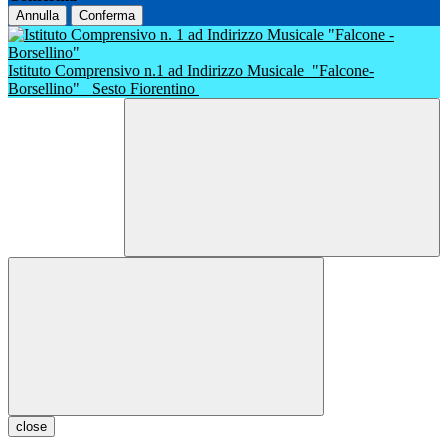
Annulla
Conferma
Istituto Comprensivo n.1 ad Indirizzo Musicale
"Falcone-
Borsellino"
Sesto Fiorentino
close