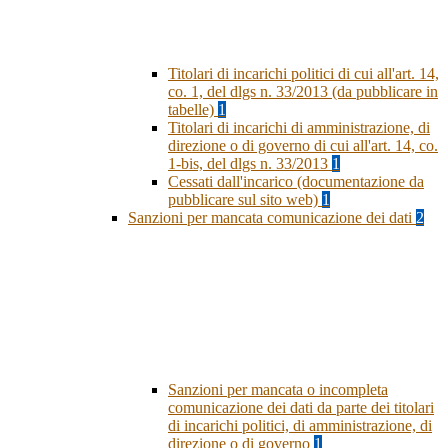
Titolari di incarichi politici di cui all'art. 14,
co. 1, del dlgs n. 33/2013 (da pubblicare in
tabelle)
1
Titolari di incarichi di amministrazione, di
direzione o di governo di cui all'art. 14, co.
1-bis, del dlgs n. 33/2013
1
Cessati dall'incarico (documentazione da
pubblicare sul sito web)
1
Sanzioni per mancata comunicazione dei dati
2
Sanzioni per mancata o incompleta
comunicazione dei dati da parte dei titolari
di incarichi politici, di amministrazione, di
direzione o di governo
1