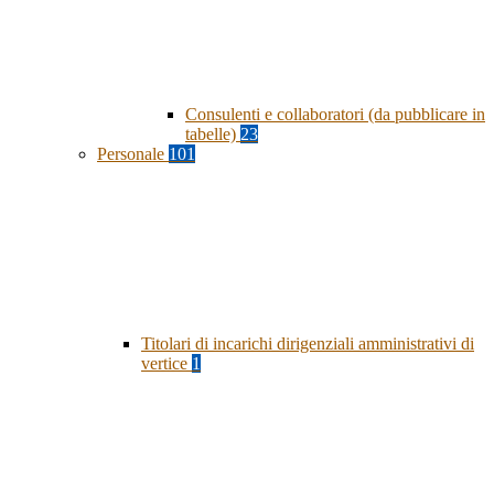
Consulenti e collaboratori (da pubblicare in
tabelle)
23
Personale
101
Titolari di incarichi dirigenziali amministrativi di
vertice
1