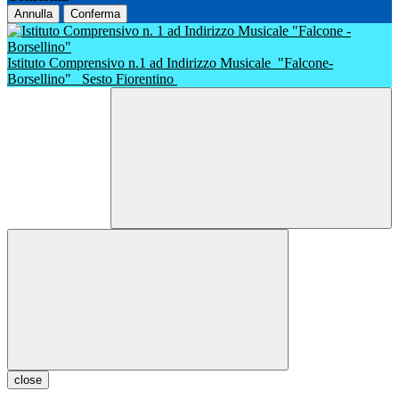
Annulla
Conferma
Istituto Comprensivo n.1 ad Indirizzo Musicale
"Falcone-
Borsellino"
Sesto Fiorentino
close