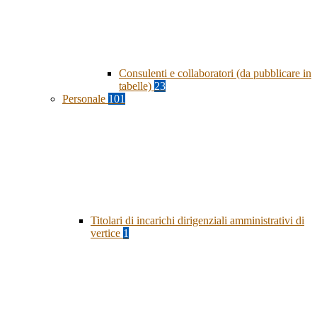
Consulenti e collaboratori (da pubblicare in
tabelle)
23
Personale
101
Titolari di incarichi dirigenziali amministrativi di
vertice
1