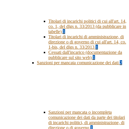
Titolari di incarichi politici di cui all'art. 14,
co. 1, del dlgs n. 33/2013 (da pubblicare in
tabelle)
1
Titolari di incarichi di amministrazione, di
direzione o di governo di cui all'art. 14, co.
1-bis, del dlgs n. 33/2013
1
Cessati dall'incarico (documentazione da
pubblicare sul sito web)
1
Sanzioni per mancata comunicazione dei dati
2
Sanzioni per mancata o incompleta
comunicazione dei dati da parte dei titolari
di incarichi politici, di amministrazione, di
direzione o di governo
1