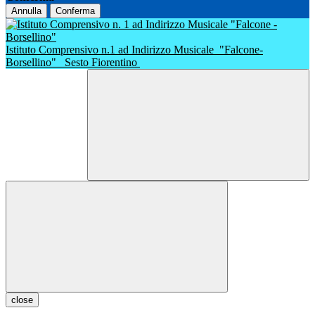
Annulla
Conferma
Istituto Comprensivo n.1 ad Indirizzo Musicale
"Falcone-
Borsellino"
Sesto Fiorentino
close