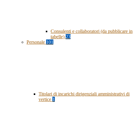
Consulenti e collaboratori (da pubblicare in
tabelle)
23
Personale
101
Titolari di incarichi dirigenziali amministrativi di
vertice
1