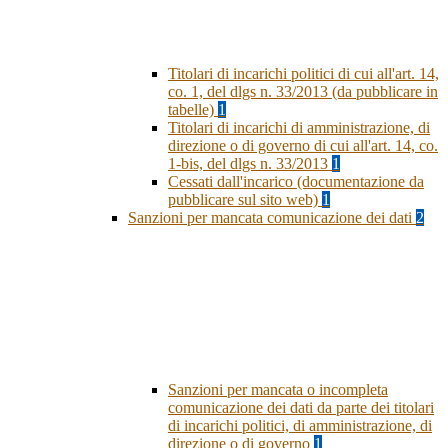
Titolari di incarichi politici di cui all'art. 14,
co. 1, del dlgs n. 33/2013 (da pubblicare in
tabelle)
1
Titolari di incarichi di amministrazione, di
direzione o di governo di cui all'art. 14, co.
1-bis, del dlgs n. 33/2013
1
Cessati dall'incarico (documentazione da
pubblicare sul sito web)
1
Sanzioni per mancata comunicazione dei dati
2
Sanzioni per mancata o incompleta
comunicazione dei dati da parte dei titolari
di incarichi politici, di amministrazione, di
direzione o di governo
1