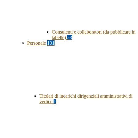
Consulenti e collaboratori (da pubblicare in
tabelle)
23
Personale
101
Titolari di incarichi dirigenziali amministrativi di
vertice
1