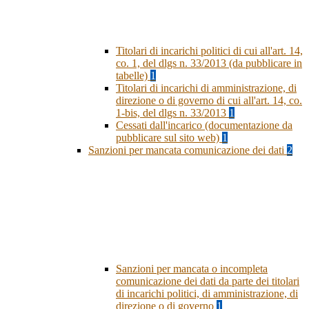
Titolari di incarichi politici di cui all'art. 14,
co. 1, del dlgs n. 33/2013 (da pubblicare in
tabelle)
1
Titolari di incarichi di amministrazione, di
direzione o di governo di cui all'art. 14, co.
1-bis, del dlgs n. 33/2013
1
Cessati dall'incarico (documentazione da
pubblicare sul sito web)
1
Sanzioni per mancata comunicazione dei dati
2
Sanzioni per mancata o incompleta
comunicazione dei dati da parte dei titolari
di incarichi politici, di amministrazione, di
direzione o di governo
1