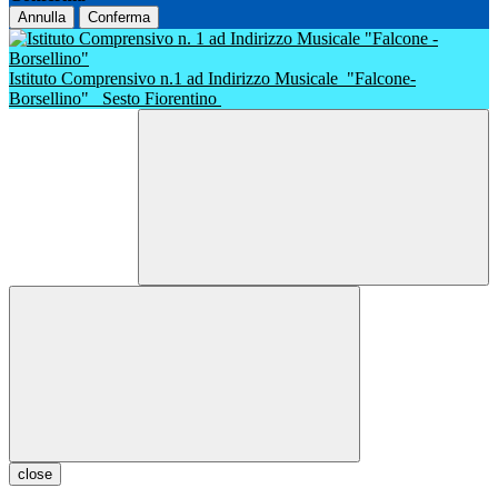
Annulla
Conferma
Istituto Comprensivo n.1 ad Indirizzo Musicale
"Falcone-
Borsellino"
Sesto Fiorentino
close