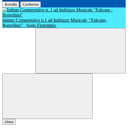
Annulla
Conferma
Istituto Comprensivo n.1 ad Indirizzo Musicale
"Falcone-
Borsellino"
Sesto Fiorentino
close