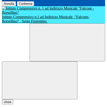
Annulla
Conferma
Istituto Comprensivo n.1 ad Indirizzo Musicale
"Falcone-
Borsellino"
Sesto Fiorentino
close