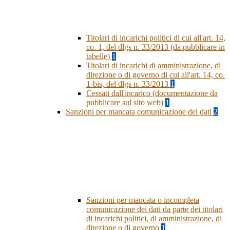
Titolari di incarichi politici di cui all'art. 14,
co. 1, del dlgs n. 33/2013 (da pubblicare in
tabelle)
1
Titolari di incarichi di amministrazione, di
direzione o di governo di cui all'art. 14, co.
1-bis, del dlgs n. 33/2013
1
Cessati dall'incarico (documentazione da
pubblicare sul sito web)
1
Sanzioni per mancata comunicazione dei dati
2
Sanzioni per mancata o incompleta
comunicazione dei dati da parte dei titolari
di incarichi politici, di amministrazione, di
direzione o di governo
1