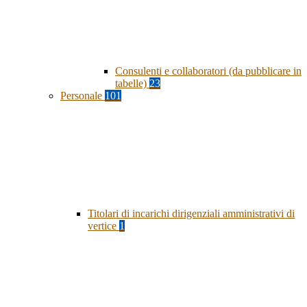
Consulenti e collaboratori (da pubblicare in
tabelle)
23
Personale
101
Titolari di incarichi dirigenziali amministrativi di
vertice
1