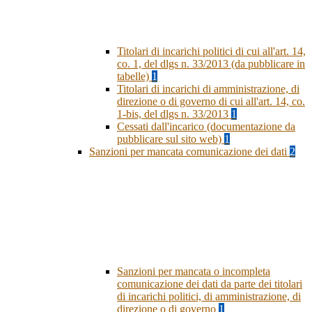
Titolari di incarichi politici di cui all'art. 14,
co. 1, del dlgs n. 33/2013 (da pubblicare in
tabelle)
1
Titolari di incarichi di amministrazione, di
direzione o di governo di cui all'art. 14, co.
1-bis, del dlgs n. 33/2013
1
Cessati dall'incarico (documentazione da
pubblicare sul sito web)
1
Sanzioni per mancata comunicazione dei dati
2
Sanzioni per mancata o incompleta
comunicazione dei dati da parte dei titolari
di incarichi politici, di amministrazione, di
direzione o di governo
1