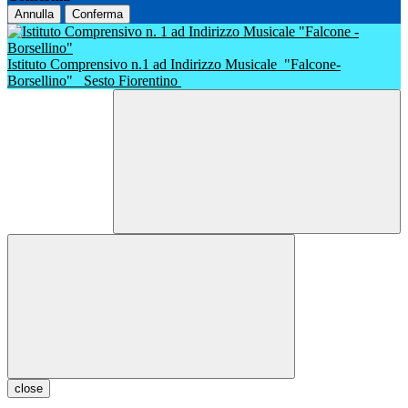
Annulla
Conferma
Istituto Comprensivo n.1 ad Indirizzo Musicale
"Falcone-
Borsellino"
Sesto Fiorentino
close