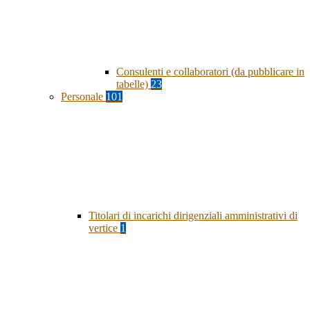
Consulenti e collaboratori (da pubblicare in
tabelle)
23
Personale
101
Titolari di incarichi dirigenziali amministrativi di
vertice
1