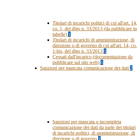
Titolari di incarichi politici di cui all'art. 14,
co. 1, del dlgs n. 33/2013 (da pubblicare in
tabelle)
1
Titolari di incarichi di amministrazione, di
direzione o di governo di cui all'art. 14, co.
1-bis, del dlgs n. 33/2013
1
Cessati dall'incarico (documentazione da
pubblicare sul sito web)
1
Sanzioni per mancata comunicazione dei dati
2
Sanzioni per mancata o incompleta
comunicazione dei dati da parte dei titolari
di incarichi politici, di amministrazione, di
direzione o di governo
1