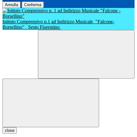
Annulla
Conferma
Istituto Comprensivo n.1 ad Indirizzo Musicale
"Falcone-
Borsellino"
Sesto Fiorentino
close