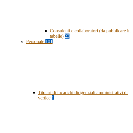
Consulenti e collaboratori (da pubblicare in
tabelle)
23
Personale
101
Titolari di incarichi dirigenziali amministrativi di
vertice
1