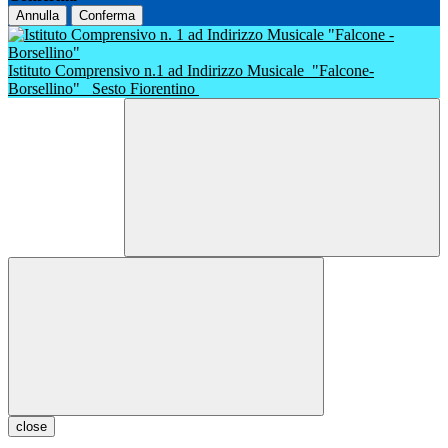
Annulla
Conferma
Istituto Comprensivo n.1 ad Indirizzo Musicale
"Falcone-
Borsellino"
Sesto Fiorentino
close