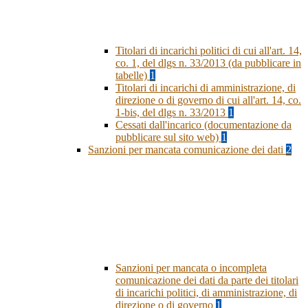
Titolari di incarichi politici di cui all'art. 14,
co. 1, del dlgs n. 33/2013 (da pubblicare in
tabelle)
1
Titolari di incarichi di amministrazione, di
direzione o di governo di cui all'art. 14, co.
1-bis, del dlgs n. 33/2013
1
Cessati dall'incarico (documentazione da
pubblicare sul sito web)
1
Sanzioni per mancata comunicazione dei dati
2
Sanzioni per mancata o incompleta
comunicazione dei dati da parte dei titolari
di incarichi politici, di amministrazione, di
direzione o di governo
1