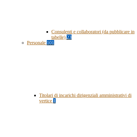
Consulenti e collaboratori (da pubblicare in
tabelle)
23
Personale
101
Titolari di incarichi dirigenziali amministrativi di
vertice
1