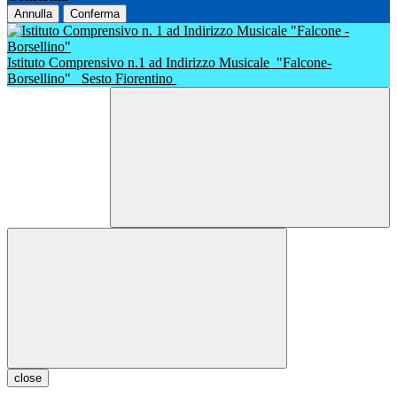
Annulla
Conferma
Istituto Comprensivo n.1 ad Indirizzo Musicale
"Falcone-
Borsellino"
Sesto Fiorentino
close