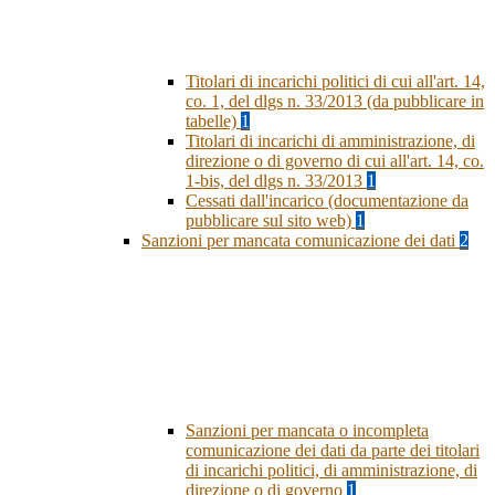
Titolari di incarichi politici di cui all'art. 14,
co. 1, del dlgs n. 33/2013 (da pubblicare in
tabelle)
1
Titolari di incarichi di amministrazione, di
direzione o di governo di cui all'art. 14, co.
1-bis, del dlgs n. 33/2013
1
Cessati dall'incarico (documentazione da
pubblicare sul sito web)
1
Sanzioni per mancata comunicazione dei dati
2
Sanzioni per mancata o incompleta
comunicazione dei dati da parte dei titolari
di incarichi politici, di amministrazione, di
direzione o di governo
1