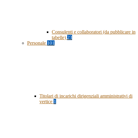
Consulenti e collaboratori (da pubblicare in
tabelle)
23
Personale
101
Titolari di incarichi dirigenziali amministrativi di
vertice
1