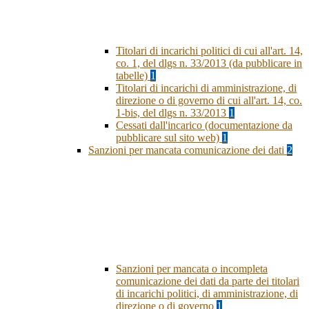
Titolari di incarichi politici di cui all'art. 14,
co. 1, del dlgs n. 33/2013 (da pubblicare in
tabelle)
1
Titolari di incarichi di amministrazione, di
direzione o di governo di cui all'art. 14, co.
1-bis, del dlgs n. 33/2013
1
Cessati dall'incarico (documentazione da
pubblicare sul sito web)
1
Sanzioni per mancata comunicazione dei dati
2
Sanzioni per mancata o incompleta
comunicazione dei dati da parte dei titolari
di incarichi politici, di amministrazione, di
direzione o di governo
1