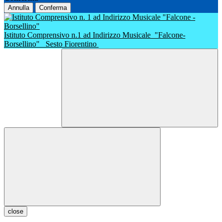
Annulla
Conferma
Istituto Comprensivo n.1 ad Indirizzo Musicale
"Falcone-
Borsellino"
Sesto Fiorentino
close