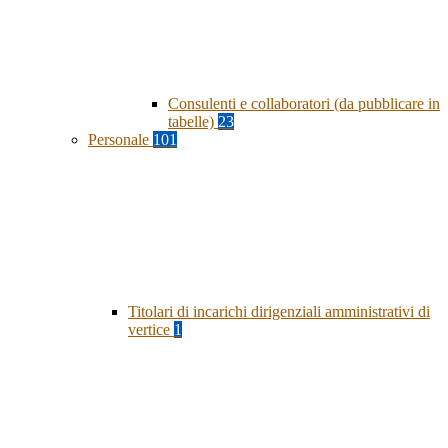
Consulenti e collaboratori (da pubblicare in
tabelle)
23
Personale
101
Titolari di incarichi dirigenziali amministrativi di
vertice
1