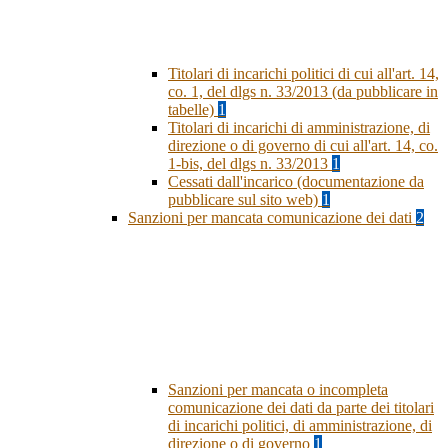
Titolari di incarichi politici di cui all'art. 14,
co. 1, del dlgs n. 33/2013 (da pubblicare in
tabelle)
1
Titolari di incarichi di amministrazione, di
direzione o di governo di cui all'art. 14, co.
1-bis, del dlgs n. 33/2013
1
Cessati dall'incarico (documentazione da
pubblicare sul sito web)
1
Sanzioni per mancata comunicazione dei dati
2
Sanzioni per mancata o incompleta
comunicazione dei dati da parte dei titolari
di incarichi politici, di amministrazione, di
direzione o di governo
1