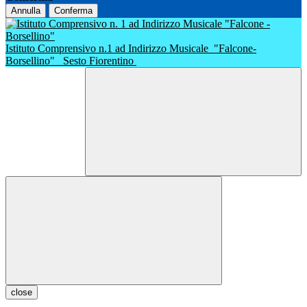
Annulla
Conferma
Istituto Comprensivo n.1 ad Indirizzo Musicale
"Falcone-
Borsellino"
Sesto Fiorentino
close