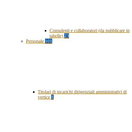
Consulenti e collaboratori (da pubblicare in
tabelle)
23
Personale
101
Titolari di incarichi dirigenziali amministrativi di
vertice
1