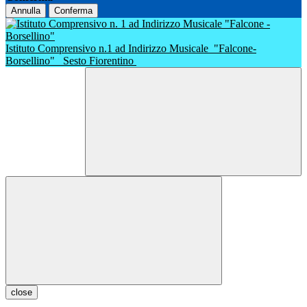
Annulla
Conferma
Istituto Comprensivo n.1 ad Indirizzo Musicale
"Falcone-
Borsellino"
Sesto Fiorentino
close