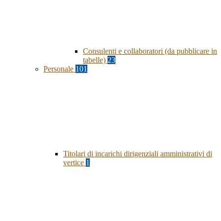
Consulenti e collaboratori (da pubblicare in
tabelle)
23
Personale
101
Titolari di incarichi dirigenziali amministrativi di
vertice
1