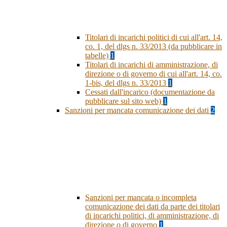
Titolari di incarichi politici di cui all'art. 14,
co. 1, del dlgs n. 33/2013 (da pubblicare in
tabelle)
1
Titolari di incarichi di amministrazione, di
direzione o di governo di cui all'art. 14, co.
1-bis, del dlgs n. 33/2013
1
Cessati dall'incarico (documentazione da
pubblicare sul sito web)
1
Sanzioni per mancata comunicazione dei dati
2
Sanzioni per mancata o incompleta
comunicazione dei dati da parte dei titolari
di incarichi politici, di amministrazione, di
direzione o di governo
1