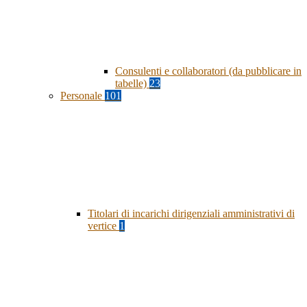
Consulenti e collaboratori (da pubblicare in
tabelle)
23
Personale
101
Titolari di incarichi dirigenziali amministrativi di
vertice
1