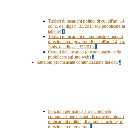
Titolari di incarichi politici di cui all'art. 14,
co. 1, del dlgs n. 33/2013 (da pubblicare in
tabelle)
1
Titolari di incarichi di amministrazione, di
direzione o di governo di cui all'art. 14, co.
1-bis, del dlgs n. 33/2013
1
Cessati dall'incarico (documentazione da
pubblicare sul sito web)
1
Sanzioni per mancata comunicazione dei dati
2
Sanzioni per mancata o incompleta
comunicazione dei dati da parte dei titolari
di incarichi politici, di amministrazione, di
direzione o di governo
1