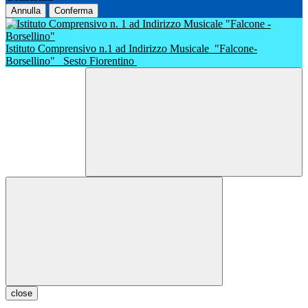
Annulla
Conferma
Istituto Comprensivo n.1 ad Indirizzo Musicale
"Falcone-
Borsellino"
Sesto Fiorentino
close