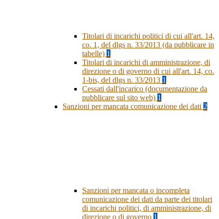
Titolari di incarichi politici di cui all'art. 14,
co. 1, del dlgs n. 33/2013 (da pubblicare in
tabelle)
1
Titolari di incarichi di amministrazione, di
direzione o di governo di cui all'art. 14, co.
1-bis, del dlgs n. 33/2013
1
Cessati dall'incarico (documentazione da
pubblicare sul sito web)
1
Sanzioni per mancata comunicazione dei dati
2
Sanzioni per mancata o incompleta
comunicazione dei dati da parte dei titolari
di incarichi politici, di amministrazione, di
direzione o di governo
1