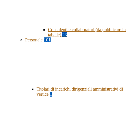
Consulenti e collaboratori (da pubblicare in
tabelle)
23
Personale
101
Titolari di incarichi dirigenziali amministrativi di
vertice
1