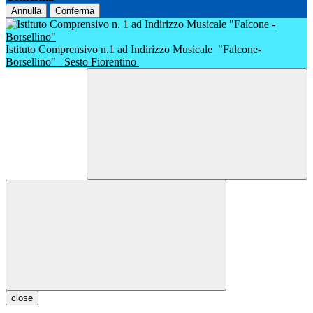
Annulla
Conferma
Istituto Comprensivo n.1 ad Indirizzo Musicale
"Falcone-
Borsellino"
Sesto Fiorentino
close