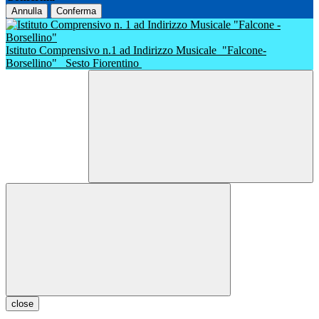
Annulla
Conferma
Istituto Comprensivo n.1 ad Indirizzo Musicale
"Falcone-
Borsellino"
Sesto Fiorentino
close