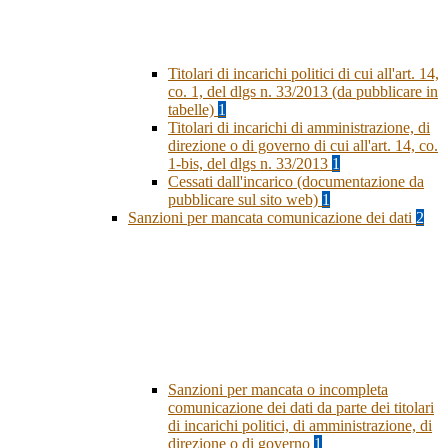
Titolari di incarichi politici di cui all'art. 14,
co. 1, del dlgs n. 33/2013 (da pubblicare in
tabelle)
1
Titolari di incarichi di amministrazione, di
direzione o di governo di cui all'art. 14, co.
1-bis, del dlgs n. 33/2013
1
Cessati dall'incarico (documentazione da
pubblicare sul sito web)
1
Sanzioni per mancata comunicazione dei dati
2
Sanzioni per mancata o incompleta
comunicazione dei dati da parte dei titolari
di incarichi politici, di amministrazione, di
direzione o di governo
1