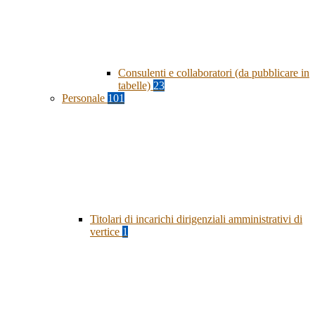
Consulenti e collaboratori (da pubblicare in
tabelle)
23
Personale
101
Titolari di incarichi dirigenziali amministrativi di
vertice
1