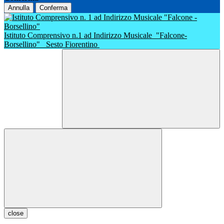
Annulla
Conferma
Istituto Comprensivo n.1 ad Indirizzo Musicale
"Falcone-
Borsellino"
Sesto Fiorentino
close