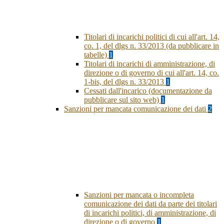
Titolari di incarichi politici di cui all'art. 14,
co. 1, del dlgs n. 33/2013 (da pubblicare in
tabelle)
1
Titolari di incarichi di amministrazione, di
direzione o di governo di cui all'art. 14, co.
1-bis, del dlgs n. 33/2013
1
Cessati dall'incarico (documentazione da
pubblicare sul sito web)
1
Sanzioni per mancata comunicazione dei dati
2
Sanzioni per mancata o incompleta
comunicazione dei dati da parte dei titolari
di incarichi politici, di amministrazione, di
direzione o di governo
1