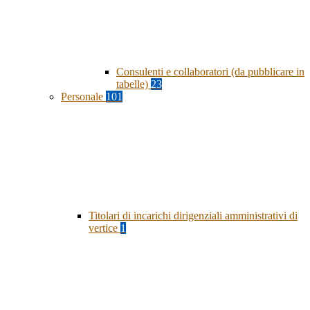
Consulenti e collaboratori (da pubblicare in
tabelle)
23
Personale
101
Titolari di incarichi dirigenziali amministrativi di
vertice
1