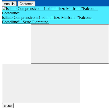
Annulla
Conferma
Istituto Comprensivo n.1 ad Indirizzo Musicale
"Falcone-
Borsellino"
Sesto Fiorentino
close