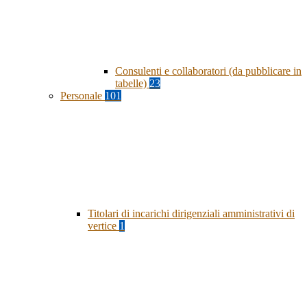
Consulenti e collaboratori (da pubblicare in
tabelle)
23
Personale
101
Titolari di incarichi dirigenziali amministrativi di
vertice
1