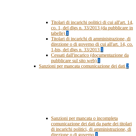
Titolari di incarichi politici di cui all'art. 14,
co. 1, del dlgs n. 33/2013 (da pubblicare in
tabelle)
1
Titolari di incarichi di amministrazione, di
direzione o di governo di cui all'art. 14, co.
1-bis, del dlgs n. 33/2013
1
Cessati dall'incarico (documentazione da
pubblicare sul sito web)
1
Sanzioni per mancata comunicazione dei dati
2
Sanzioni per mancata o incompleta
comunicazione dei dati da parte dei titolari
di incarichi politici, di amministrazione, di
direzione o di governo
1