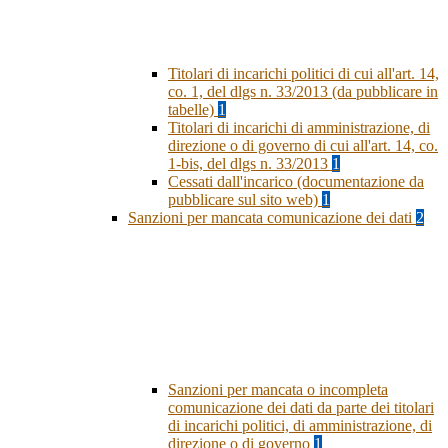
Titolari di incarichi politici di cui all'art. 14,
co. 1, del dlgs n. 33/2013 (da pubblicare in
tabelle)
1
Titolari di incarichi di amministrazione, di
direzione o di governo di cui all'art. 14, co.
1-bis, del dlgs n. 33/2013
1
Cessati dall'incarico (documentazione da
pubblicare sul sito web)
1
Sanzioni per mancata comunicazione dei dati
2
Sanzioni per mancata o incompleta
comunicazione dei dati da parte dei titolari
di incarichi politici, di amministrazione, di
direzione o di governo
1