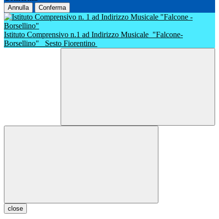
Annulla
Conferma
Istituto Comprensivo n.1 ad Indirizzo Musicale
"Falcone-
Borsellino"
Sesto Fiorentino
close