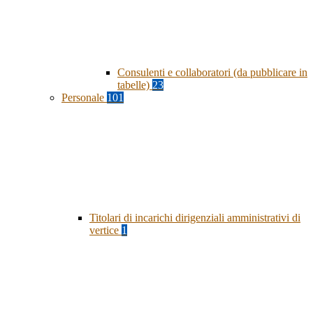
Consulenti e collaboratori (da pubblicare in
tabelle)
23
Personale
101
Titolari di incarichi dirigenziali amministrativi di
vertice
1