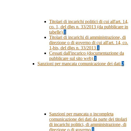
Titolari di incarichi politici di cui all'art. 14,
co. 1, del dlgs n. 33/2013 (da pubblicare in
tabelle)
1
Titolari di incarichi di amministrazione, di
direzione o di governo di cui all'art. 14, co.
1-bis, del dlgs n. 33/2013
1
Cessati dall'incarico (documentazione da
pubblicare sul sito web)
1
Sanzioni per mancata comunicazione dei dati
2
Sanzioni per mancata o incompleta
comunicazione dei dati da parte dei titolari
di incarichi politici, di amministrazione, di
direzione o di governo
1