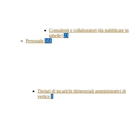
Consulenti e collaboratori (da pubblicare in
tabelle)
23
Personale
101
Titolari di incarichi dirigenziali amministrativi di
vertice
1