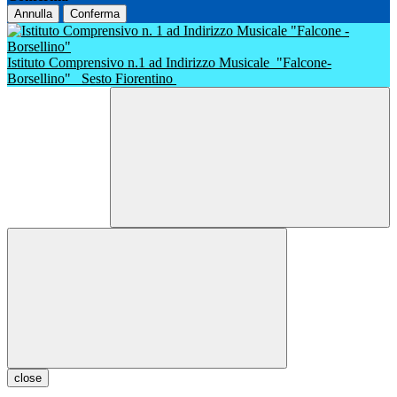
Annulla
Conferma
Istituto Comprensivo n.1 ad Indirizzo Musicale
"Falcone-
Borsellino"
Sesto Fiorentino
close