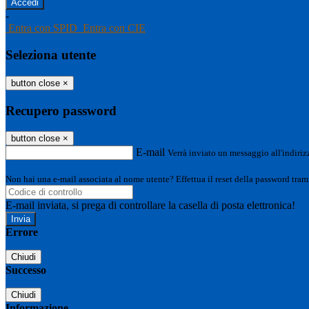
-
Entra con SPID
Entra con CIE
Seleziona utente
button close
×
Recupero password
button close
×
E-mail
Verrà inviato un messaggio all'indirizz
Non hai una e-mail associata al nome utente? Effettua il reset della password tram
E-mail inviata, si prega di controllare la casella di posta elettronica!
Errore
Chiudi
Successo
Chiudi
Informazione