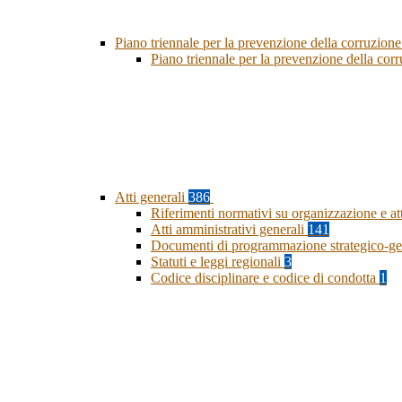
Piano triennale per la prevenzione della corruzione
Piano triennale per la prevenzione della co
Atti generali
386
Riferimenti normativi su organizzazione e at
Atti amministrativi generali
141
Documenti di programmazione strategico-ge
Statuti e leggi regionali
3
Codice disciplinare e codice di condotta
1