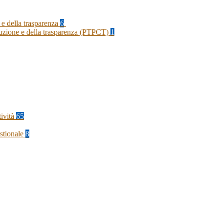
 e della trasparenza
6
rruzione e della trasparenza (PTPCT)
1
tività
65
stionale
8