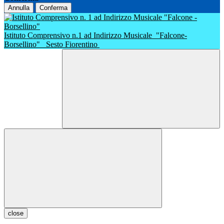
Annulla
Conferma
Istituto Comprensivo n.1 ad Indirizzo Musicale
"Falcone-
Borsellino"
Sesto Fiorentino
close