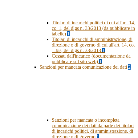
Titolari di incarichi politici di cui all'art. 14,
co. 1, del dlgs n. 33/2013 (da pubblicare in
tabelle)
1
Titolari di incarichi di amministrazione, di
direzione o di governo di cui all'art. 14, co.
1-bis, del dlgs n. 33/2013
1
Cessati dall'incarico (documentazione da
pubblicare sul sito web)
1
Sanzioni per mancata comunicazione dei dati
2
Sanzioni per mancata o incompleta
comunicazione dei dati da parte dei titolari
di incarichi politici, di amministrazione, di
direzione o di governo
1