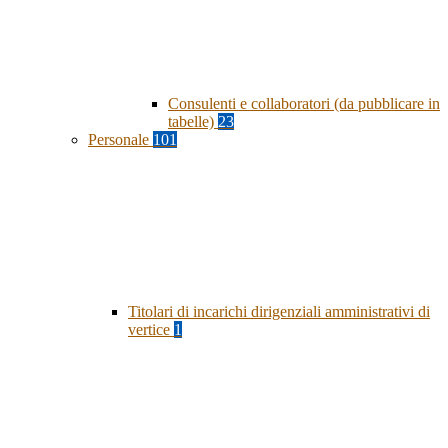
Consulenti e collaboratori (da pubblicare in
tabelle)
23
Personale
101
Titolari di incarichi dirigenziali amministrativi di
vertice
1