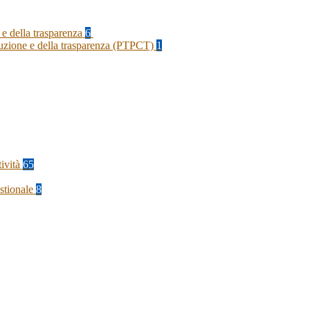
 e della trasparenza
6
rruzione e della trasparenza (PTPCT)
1
tività
65
stionale
8