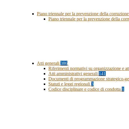
Piano triennale per la prevenzione della corruzione
Piano triennale per la prevenzione della co
Atti generali
386
Riferimenti normativi su organizzazione e at
Atti amministrativi generali
141
Documenti di programmazione strategico-ge
Statuti e leggi regionali
3
Codice disciplinare e codice di condotta
1