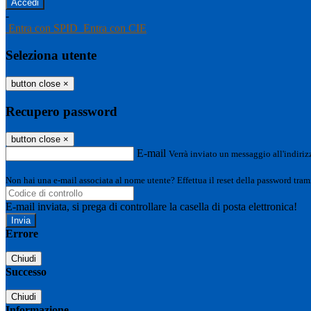
-
Entra con SPID
Entra con CIE
Seleziona utente
button close
×
Recupero password
button close
×
E-mail
Verrà inviato un messaggio all'indirizz
Non hai una e-mail associata al nome utente? Effettua il reset della password tram
E-mail inviata, si prega di controllare la casella di posta elettronica!
Errore
Chiudi
Successo
Chiudi
Informazione