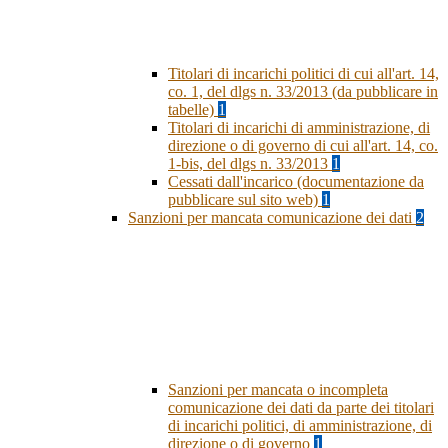
Titolari di incarichi politici di cui all'art. 14,
co. 1, del dlgs n. 33/2013 (da pubblicare in
tabelle)
1
Titolari di incarichi di amministrazione, di
direzione o di governo di cui all'art. 14, co.
1-bis, del dlgs n. 33/2013
1
Cessati dall'incarico (documentazione da
pubblicare sul sito web)
1
Sanzioni per mancata comunicazione dei dati
2
Sanzioni per mancata o incompleta
comunicazione dei dati da parte dei titolari
di incarichi politici, di amministrazione, di
direzione o di governo
1