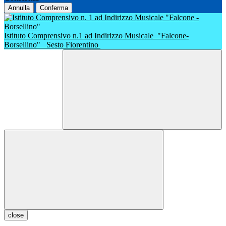
Annulla
Conferma
Istituto Comprensivo n.1 ad Indirizzo Musicale
"Falcone-
Borsellino"
Sesto Fiorentino
close