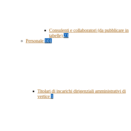
Consulenti e collaboratori (da pubblicare in
tabelle)
23
Personale
101
Titolari di incarichi dirigenziali amministrativi di
vertice
1