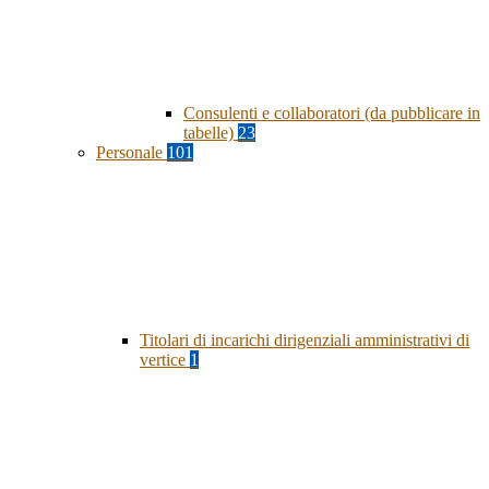
Consulenti e collaboratori (da pubblicare in
tabelle)
23
Personale
101
Titolari di incarichi dirigenziali amministrativi di
vertice
1