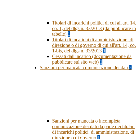
Titolari di incarichi politici di cui all'art. 14,
co. 1, del dlgs n. 33/2013 (da pubblicare in
tabelle)
1
Titolari di incarichi di amministrazione, di
direzione o di governo di cui all'art. 14, co.
1-bis, del dlgs n. 33/2013
1
Cessati dall'incarico (documentazione da
pubblicare sul sito web)
1
Sanzioni per mancata comunicazione dei dati
2
Sanzioni per mancata o incompleta
comunicazione dei dati da parte dei titolari
di incarichi politici, di amministrazione, di
direzione o di governo
1