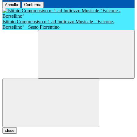
Annulla
Conferma
Istituto Comprensivo n.1 ad Indirizzo Musicale
"Falcone-
Borsellino"
Sesto Fiorentino
close