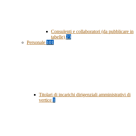
Consulenti e collaboratori (da pubblicare in
tabelle)
23
Personale
101
Titolari di incarichi dirigenziali amministrativi di
vertice
1