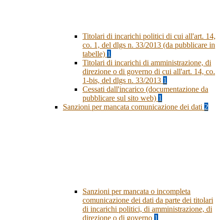
Titolari di incarichi politici di cui all'art. 14,
co. 1, del dlgs n. 33/2013 (da pubblicare in
tabelle)
1
Titolari di incarichi di amministrazione, di
direzione o di governo di cui all'art. 14, co.
1-bis, del dlgs n. 33/2013
1
Cessati dall'incarico (documentazione da
pubblicare sul sito web)
1
Sanzioni per mancata comunicazione dei dati
2
Sanzioni per mancata o incompleta
comunicazione dei dati da parte dei titolari
di incarichi politici, di amministrazione, di
direzione o di governo
1