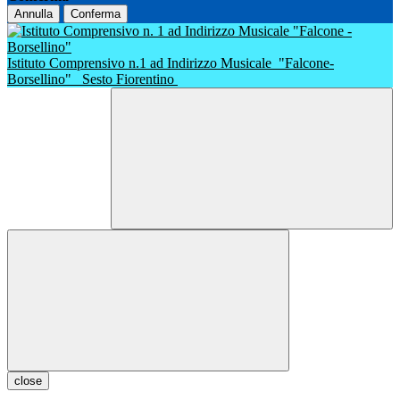
Annulla
Conferma
Istituto Comprensivo n.1 ad Indirizzo Musicale
"Falcone-
Borsellino"
Sesto Fiorentino
close