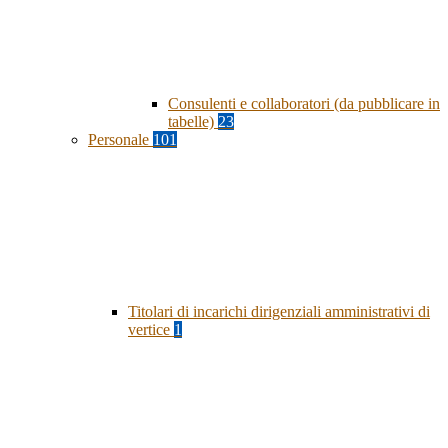
Consulenti e collaboratori (da pubblicare in
tabelle)
23
Personale
101
Titolari di incarichi dirigenziali amministrativi di
vertice
1