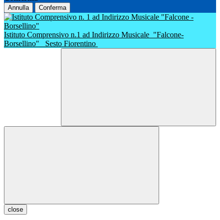
Annulla
Conferma
Istituto Comprensivo n.1 ad Indirizzo Musicale
"Falcone-
Borsellino"
Sesto Fiorentino
close