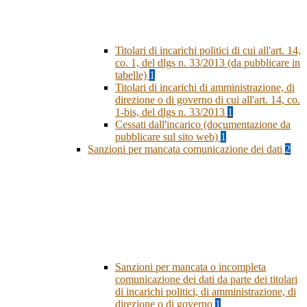
Titolari di incarichi politici di cui all'art. 14,
co. 1, del dlgs n. 33/2013 (da pubblicare in
tabelle)
1
Titolari di incarichi di amministrazione, di
direzione o di governo di cui all'art. 14, co.
1-bis, del dlgs n. 33/2013
1
Cessati dall'incarico (documentazione da
pubblicare sul sito web)
1
Sanzioni per mancata comunicazione dei dati
2
Sanzioni per mancata o incompleta
comunicazione dei dati da parte dei titolari
di incarichi politici, di amministrazione, di
direzione o di governo
1