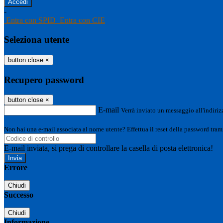
-
Entra con SPID
Entra con CIE
Seleziona utente
button close
×
Recupero password
button close
×
E-mail
Verrà inviato un messaggio all'indirizz
Non hai una e-mail associata al nome utente? Effettua il reset della password tram
E-mail inviata, si prega di controllare la casella di posta elettronica!
Errore
Chiudi
Successo
Chiudi
Informazione