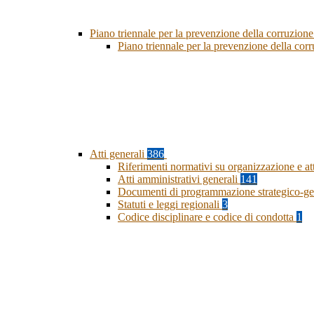
Piano triennale per la prevenzione della corruzione
Piano triennale per la prevenzione della co
Atti generali
386
Riferimenti normativi su organizzazione e at
Atti amministrativi generali
141
Documenti di programmazione strategico-ge
Statuti e leggi regionali
3
Codice disciplinare e codice di condotta
1