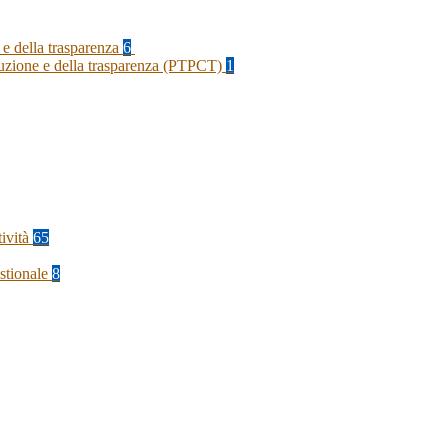
 e della trasparenza
6
rruzione e della trasparenza (PTPCT)
1
tività
65
stionale
8