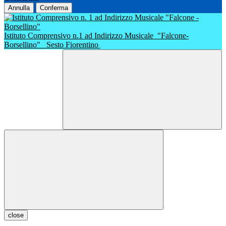
Annulla
Conferma
Istituto Comprensivo n.1 ad Indirizzo Musicale
"Falcone-
Borsellino"
Sesto Fiorentino
close