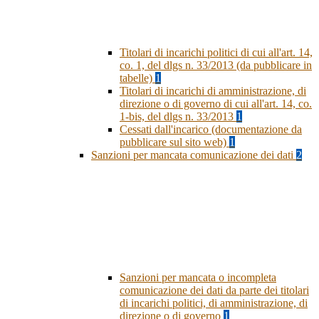
Titolari di incarichi politici di cui all'art. 14,
co. 1, del dlgs n. 33/2013 (da pubblicare in
tabelle)
1
Titolari di incarichi di amministrazione, di
direzione o di governo di cui all'art. 14, co.
1-bis, del dlgs n. 33/2013
1
Cessati dall'incarico (documentazione da
pubblicare sul sito web)
1
Sanzioni per mancata comunicazione dei dati
2
Sanzioni per mancata o incompleta
comunicazione dei dati da parte dei titolari
di incarichi politici, di amministrazione, di
direzione o di governo
1