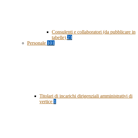
Consulenti e collaboratori (da pubblicare in
tabelle)
23
Personale
101
Titolari di incarichi dirigenziali amministrativi di
vertice
1