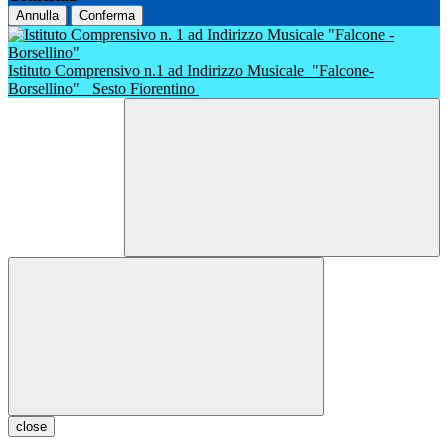
Annulla
Conferma
Istituto Comprensivo n.1 ad Indirizzo Musicale
"Falcone-
Borsellino"
Sesto Fiorentino
close