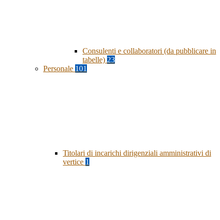
Consulenti e collaboratori (da pubblicare in
tabelle)
23
Personale
101
Titolari di incarichi dirigenziali amministrativi di
vertice
1