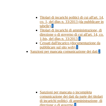
Titolari di incarichi politici di cui all'art. 14,
co. 1, del dlgs n. 33/2013 (da pubblicare in
tabelle)
1
Titolari di incarichi di amministrazione, di
direzione o di governo di cui all'art. 14, co.
1-bis, del dlgs n. 33/2013
1
Cessati dall'incarico (documentazione da
pubblicare sul sito web)
1
Sanzioni per mancata comunicazione dei dati
2
Sanzioni per mancata o incompleta
comunicazione dei dati da parte dei titolari
di incarichi politici, di amministrazione, di
direzione o di governo
1