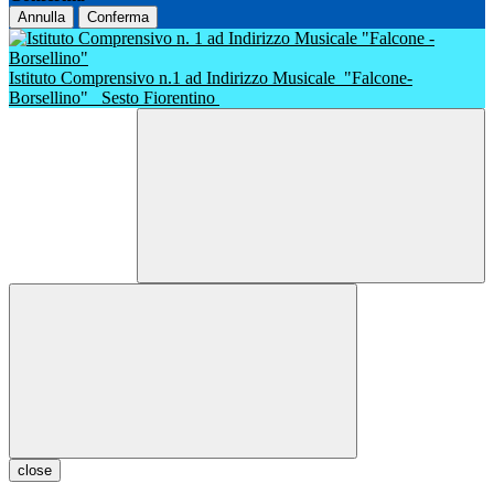
Annulla
Conferma
Istituto Comprensivo n.1 ad Indirizzo Musicale
"Falcone-
Borsellino"
Sesto Fiorentino
close