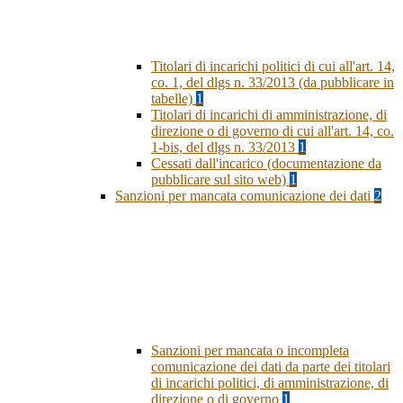
Titolari di incarichi politici di cui all'art. 14,
co. 1, del dlgs n. 33/2013 (da pubblicare in
tabelle)
1
Titolari di incarichi di amministrazione, di
direzione o di governo di cui all'art. 14, co.
1-bis, del dlgs n. 33/2013
1
Cessati dall'incarico (documentazione da
pubblicare sul sito web)
1
Sanzioni per mancata comunicazione dei dati
2
Sanzioni per mancata o incompleta
comunicazione dei dati da parte dei titolari
di incarichi politici, di amministrazione, di
direzione o di governo
1