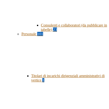
Consulenti e collaboratori (da pubblicare in
tabelle)
23
Personale
101
Titolari di incarichi dirigenziali amministrativi di
vertice
1