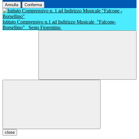
Annulla
Conferma
Istituto Comprensivo n.1 ad Indirizzo Musicale
"Falcone-
Borsellino"
Sesto Fiorentino
close