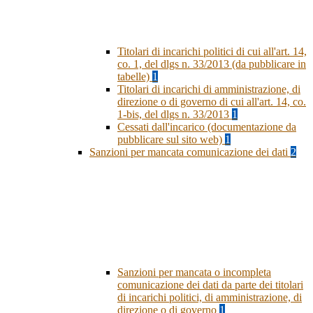
Titolari di incarichi politici di cui all'art. 14,
co. 1, del dlgs n. 33/2013 (da pubblicare in
tabelle)
1
Titolari di incarichi di amministrazione, di
direzione o di governo di cui all'art. 14, co.
1-bis, del dlgs n. 33/2013
1
Cessati dall'incarico (documentazione da
pubblicare sul sito web)
1
Sanzioni per mancata comunicazione dei dati
2
Sanzioni per mancata o incompleta
comunicazione dei dati da parte dei titolari
di incarichi politici, di amministrazione, di
direzione o di governo
1