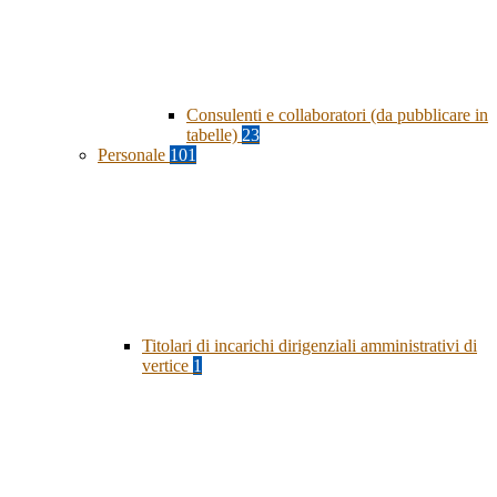
Consulenti e collaboratori (da pubblicare in
tabelle)
23
Personale
101
Titolari di incarichi dirigenziali amministrativi di
vertice
1