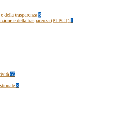
 e della trasparenza
6
rruzione e della trasparenza (PTPCT)
1
tività
65
stionale
8