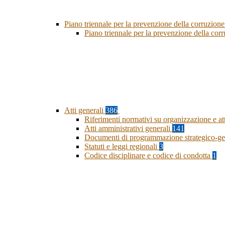
Piano triennale per la prevenzione della corruzione
Piano triennale per la prevenzione della co
Atti generali
386
Riferimenti normativi su organizzazione e at
Atti amministrativi generali
141
Documenti di programmazione strategico-ge
Statuti e leggi regionali
3
Codice disciplinare e codice di condotta
1