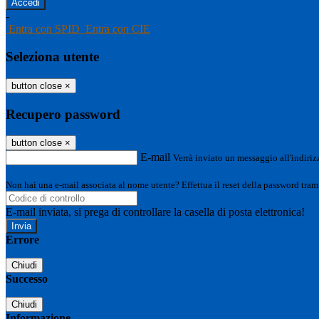
-
Entra con SPID
Entra con CIE
Seleziona utente
button close
×
Recupero password
button close
×
E-mail
Verrà inviato un messaggio all'indirizz
Non hai una e-mail associata al nome utente? Effettua il reset della password tram
E-mail inviata, si prega di controllare la casella di posta elettronica!
Errore
Chiudi
Successo
Chiudi
Informazione