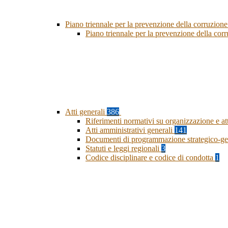
Piano triennale per la prevenzione della corruzione
Piano triennale per la prevenzione della co
Atti generali
386
Riferimenti normativi su organizzazione e at
Atti amministrativi generali
141
Documenti di programmazione strategico-ge
Statuti e leggi regionali
3
Codice disciplinare e codice di condotta
1