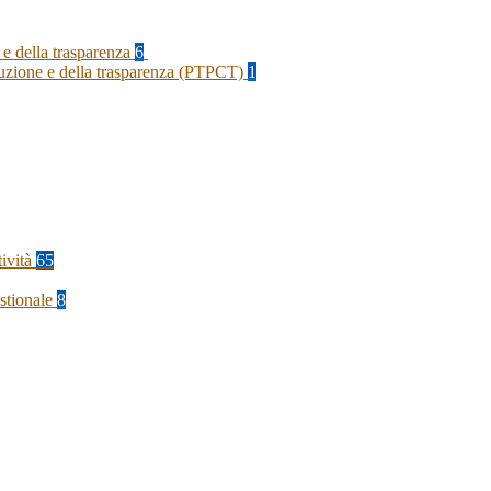
 e della trasparenza
6
rruzione e della trasparenza (PTPCT)
1
tività
65
stionale
8