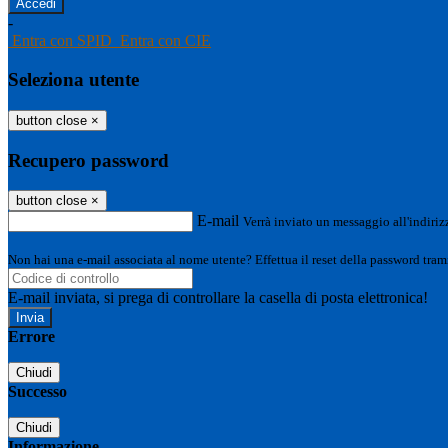
-
Entra con SPID
Entra con CIE
Seleziona utente
button close
×
Recupero password
button close
×
E-mail
Verrà inviato un messaggio all'indirizz
Non hai una e-mail associata al nome utente? Effettua il reset della password tram
E-mail inviata, si prega di controllare la casella di posta elettronica!
Errore
Chiudi
Successo
Chiudi
Informazione