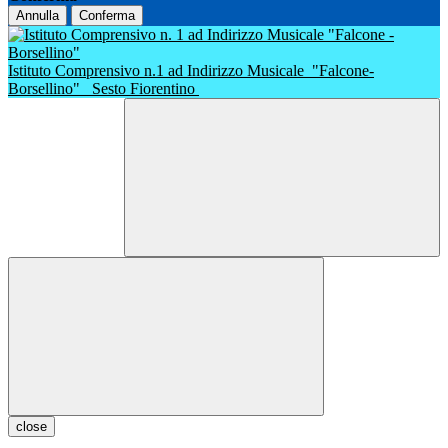
Annulla
Conferma
Istituto Comprensivo n.1 ad Indirizzo Musicale
"Falcone-
Borsellino"
Sesto Fiorentino
close