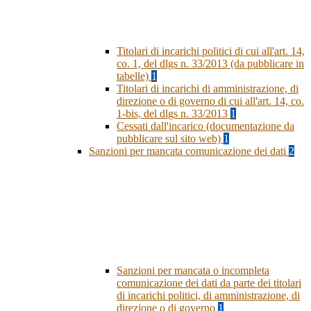
Titolari di incarichi politici di cui all'art. 14,
co. 1, del dlgs n. 33/2013 (da pubblicare in
tabelle)
1
Titolari di incarichi di amministrazione, di
direzione o di governo di cui all'art. 14, co.
1-bis, del dlgs n. 33/2013
1
Cessati dall'incarico (documentazione da
pubblicare sul sito web)
1
Sanzioni per mancata comunicazione dei dati
2
Sanzioni per mancata o incompleta
comunicazione dei dati da parte dei titolari
di incarichi politici, di amministrazione, di
direzione o di governo
1