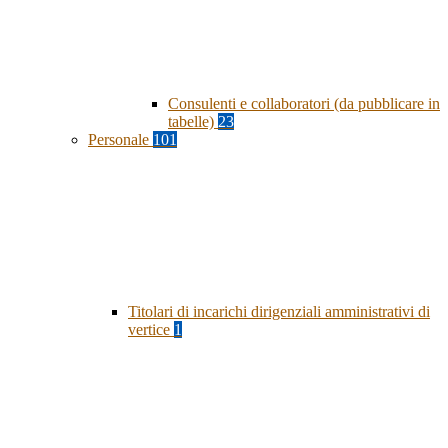
Consulenti e collaboratori (da pubblicare in
tabelle)
23
Personale
101
Titolari di incarichi dirigenziali amministrativi di
vertice
1