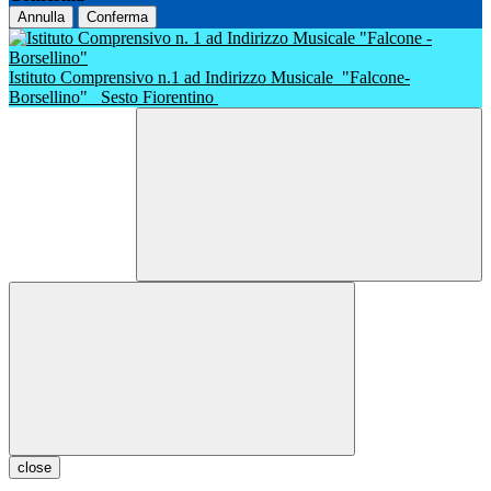
Annulla
Conferma
Istituto Comprensivo n.1 ad Indirizzo Musicale
"Falcone-
Borsellino"
Sesto Fiorentino
close