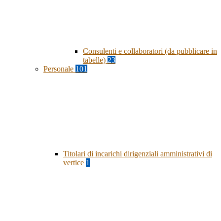
Consulenti e collaboratori (da pubblicare in
tabelle)
23
Personale
101
Titolari di incarichi dirigenziali amministrativi di
vertice
1