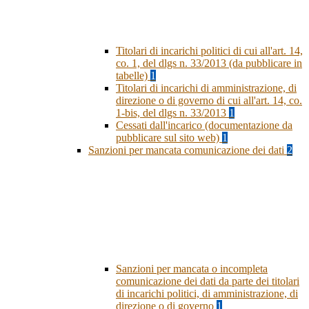
Titolari di incarichi politici di cui all'art. 14,
co. 1, del dlgs n. 33/2013 (da pubblicare in
tabelle)
1
Titolari di incarichi di amministrazione, di
direzione o di governo di cui all'art. 14, co.
1-bis, del dlgs n. 33/2013
1
Cessati dall'incarico (documentazione da
pubblicare sul sito web)
1
Sanzioni per mancata comunicazione dei dati
2
Sanzioni per mancata o incompleta
comunicazione dei dati da parte dei titolari
di incarichi politici, di amministrazione, di
direzione o di governo
1