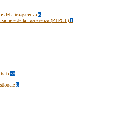
 e della trasparenza
6
rruzione e della trasparenza (PTPCT)
1
tività
65
stionale
8