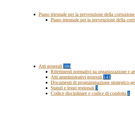
Piano triennale per la prevenzione della corruzione
Piano triennale per la prevenzione della co
Atti generali
386
Riferimenti normativi su organizzazione e at
Atti amministrativi generali
141
Documenti di programmazione strategico-ge
Statuti e leggi regionali
3
Codice disciplinare e codice di condotta
1