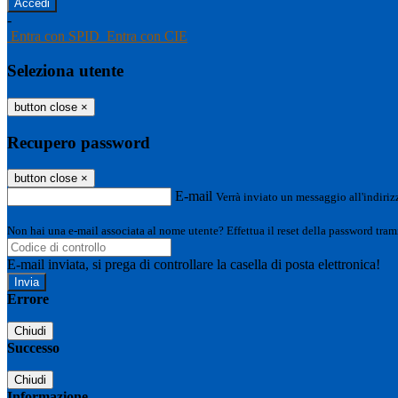
-
Entra con SPID
Entra con CIE
Seleziona utente
button close
×
Recupero password
button close
×
E-mail
Verrà inviato un messaggio all'indirizz
Non hai una e-mail associata al nome utente? Effettua il reset della password tram
E-mail inviata, si prega di controllare la casella di posta elettronica!
Errore
Chiudi
Successo
Chiudi
Informazione