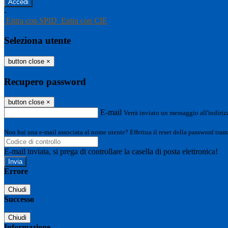
-
Entra con SPID
Entra con CIE
Seleziona utente
button close
×
Recupero password
button close
×
E-mail
Verrà inviato un messaggio all'indirizz
Non hai una e-mail associata al nome utente? Effettua il reset della password tram
E-mail inviata, si prega di controllare la casella di posta elettronica!
Errore
Chiudi
Successo
Chiudi
Informazione