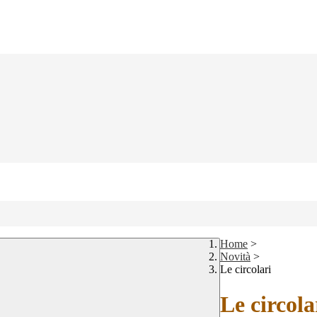
Home
>
Novità
>
Le circolari
Le circola