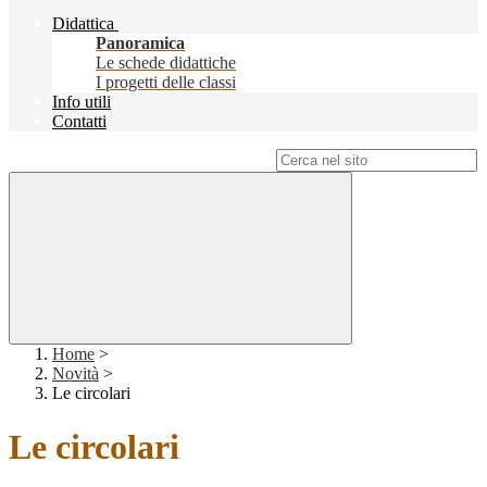
Didattica
Panoramica
Le schede didattiche
I progetti delle classi
Info utili
Contatti
Campo di ricerca per le pagine del sito
Home
>
Novità
>
Le circolari
Le circolari