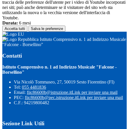
traccia delle preferenze dell'utente per i video di Youtube incorporati
nei siti; può anche determinare se il visitatore del sito web sta
utilizzando la nuova o la vecchia versione dell'interfaccia di
Youtube.
Durata:
6 mesi
Accetta tutti
Salva le preferenze
Istituto Comprensivo n. 1 ad Indirizzo Musicale
"Falcone - Borsellino"
Contatti
Istituto Comprensivo n. 1 ad Indirizzo Musicale "Falcone -
Borsellino"
Via Nicolò Tommaseo, 27, 50019 Sesto Fiorentino (FI)
Tel:
055 4481836
Email:
fiic86600b@istruzione.it
Link per inviare una mail
PEC:
fiic86600b@pec.istruzione.it
Link per inviare una mail
C.F.: 94219800482
Sezione Link Utili