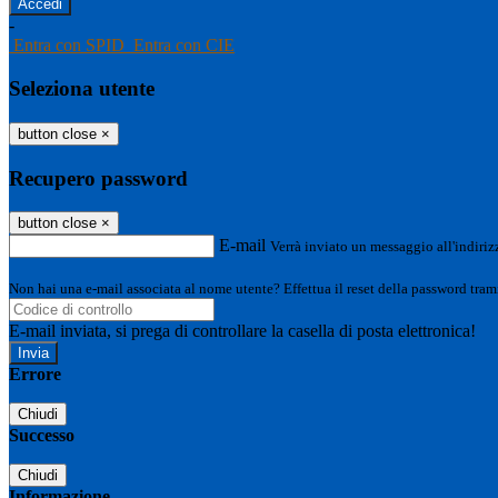
-
Entra con SPID
Entra con CIE
Seleziona utente
button close
×
Recupero password
button close
×
E-mail
Verrà inviato un messaggio all'indirizz
Non hai una e-mail associata al nome utente? Effettua il reset della password tram
E-mail inviata, si prega di controllare la casella di posta elettronica!
Errore
Chiudi
Successo
Chiudi
Informazione