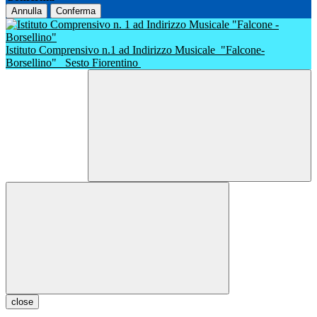
Annulla
Conferma
Istituto Comprensivo n.1 ad Indirizzo Musicale
"Falcone-
Borsellino"
Sesto Fiorentino
close