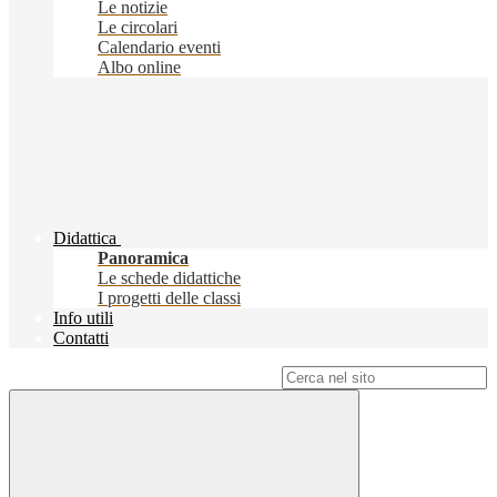
Le notizie
Le circolari
Calendario eventi
Albo online
Didattica
Panoramica
Le schede didattiche
I progetti delle classi
Info utili
Contatti
Campo di ricerca per le pagine del sito