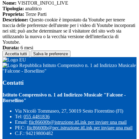
Nome:
VISITOR_INFO1_LIVE
Tipologia:
analitico
Proprieta:
Terze Parti
Descrizione:
Questo cookie è impostato da Youtube per tenere
traccia delle preferenze dell'utente per i video di Youtube incorporati
nei siti; può anche determinare se il visitatore del sito web sta
utilizzando la nuova o la vecchia versione dell'interfaccia di
Youtube.
Durata:
6 mesi
Accetta tutti
Salva le preferenze
Istituto Comprensivo n. 1 ad Indirizzo Musicale
"Falcone - Borsellino"
Contatti
Istituto Comprensivo n. 1 ad Indirizzo Musicale "Falcone -
Borsellino"
Via Nicolò Tommaseo, 27, 50019 Sesto Fiorentino (FI)
Tel:
055 4481836
Email:
fiic86600b@istruzione.it
Link per inviare una mail
PEC:
fiic86600b@pec.istruzione.it
Link per inviare una mail
C.F.: 94219800482